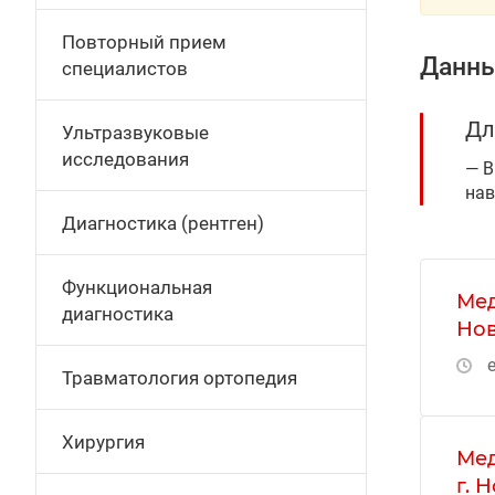
Повторный прием
Данны
специалистов
Дл
Ультразвуковые
исследования
В
нав
Диагностика (рентген)
Функциональная
Мед
диагностика
Нов
е
Травматология ортопедия
Хирургия
Мед
г. 