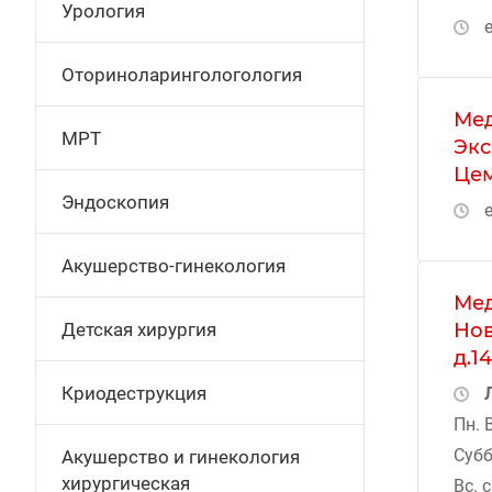
Урология
е
Оториноларингологология
Мед
МРТ
Экс
Цем
Эндоскопия
е
Акушерство-гинекология
Мед
Нов
Детская хирургия
д.1
Криодеструкция
Пн. 
Субб
Акушерство и гинекология
хирургическая
Вс. 