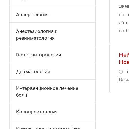
Зим
Аллергология
пн.-п
сб. с
вс. 
Анестезиология и
реаниматология
Ней
Гастроэнторология
Нов
Дерматология
е
Воск
Интервенционное лечение
боли
Колопроктология
Компьютерная томография