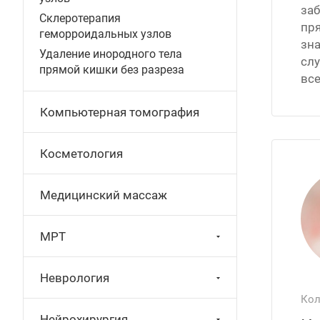
за
Склеротерапия
пр
геморроидальных узлов
зна
Удаление инородного тела
сл
прямой кишки без разреза
все
Компьютерная томография
Косметология
Медицинский массаж
МРТ
Неврология
Кол
Нейрохирургия