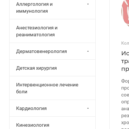
Аллергология и
иммунология
Анестезиология и
реаниматология
Кол
Дерматовенерология
Ис
тр
Детская хирургия
пр
Фо
Интервенционное лечение
про
боли
со
оп
Кардиология
ана
ре
хро
Кинезиология