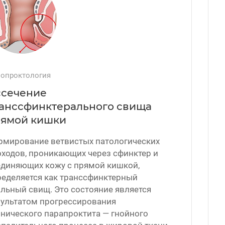
опроктология
сечение
анссфинктерального свища
ямой кишки
рмирование ветвистых патологических
ходов, проникающих через сфинктер и
единяющих кожу с прямой кишкой,
ределяется как транссфинктерный
льный свищ. Это состояние является
зультатом прогрессирования
нического парапроктита — гнойного