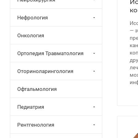
Ис
ко
Нефрология
Исс
— э
Онкология
пр
кан
коп
Ортопедия Травматология
дру
леч
Оториноларингология
мо
ин
Офтальмология
Педиатрия
Рентгенология