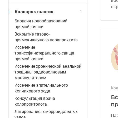
вос
ок
Колопроктология
Биопсия новообразований
прямой кишки
Вскрытие тазово-
прямокишечного парапроктита
Иссечение
транссфинктерального свища
прямой кишки
Иссечение хронической анальной
трещины радиоволновым
манипулятором
Иссечение эпителиального
Кол
копчикового хода
Вс
Консультация врача
пр
колопроктолога
Лигирование геморроидальных
Пар
узлов