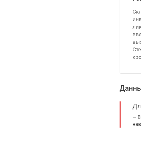
Ск
ин
ли
вв
вы
Сте
кро
Данны
Дл
В
нав