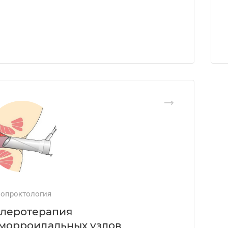
опроктология
леротерапия
морроидальных узлов