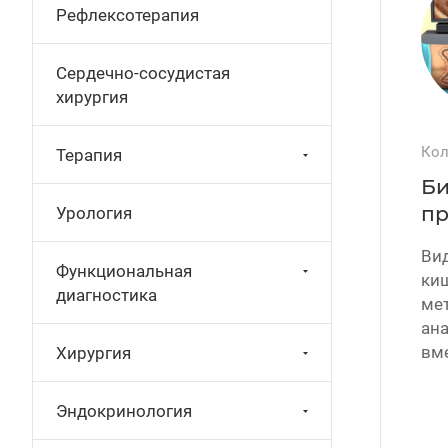
Рефлексотерапия
Сердечно-сосудистая
хирургия
Кол
Терапия
Би
пр
Урология
Ви
Функциональная
ки
диагностика
мет
ан
вм
Хирургия
Эндокринология