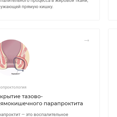
палительного процесса в жировой ткани,
ружающей прямую кишку.
опроктология
крытие тазово-
ямокишечного парапроктита
апроктит — это воспалительное