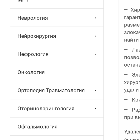
Хир
гаран
Неврология
разме
злока
Нейрохирургия
найти
Лаз
Нефрология
позво
остан
Онкология
Эле
хирур
удали
Ортопедия Травматология
Кри
Оториноларингология
Рад
при в
Офтальмология
Удале