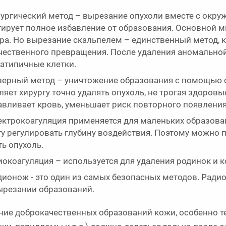
ургический метод – вырезание опухоли вместе с окр
тирует полное избавление от образования. Основной м
ра. Но вырезание скальпелем – единственный метод, к
чественного превращения. После удаления аномальной
 атипичные клетки.
ерный метод – уничтожение образования с помощью с
ляет хирургу точно удалять опухоль, не трогая здоровы
авливает кровь, уменьшает риск повторного появления
ктрокоагуляция применяется для маленьких образован
гу регулировать глубину воздействия. Поэтому можно 
ть опухоль.
окоагуляция – используется для удаления родинок и 
ионож - это один из самых безопасных методов. Рад
ырезании образований.
ние доброкачественных образований кожи, особенно те