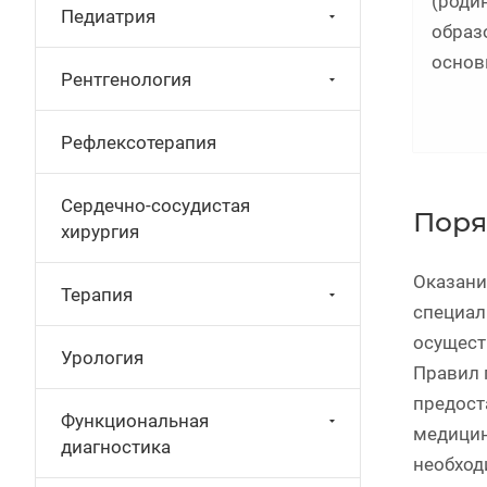
(роди
Педиатрия
образ
основ
Рентгенология
Рефлексотерапия
Сердечно-сосудистая
Поря
хирургия
Оказани
Терапия
специал
осущест
Урология
Правил 
предост
Функциональная
медицин
диагностика
необход