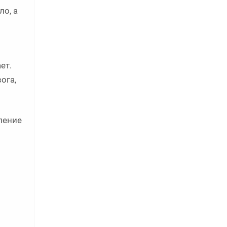
ло, а
ет.
ога,
ление