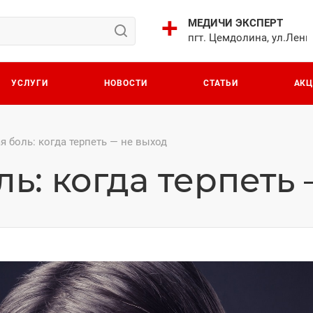
МЕДИЧИ ЭКСПЕРТ
пгт. Цемдолина, ул.Лени
УСЛУГИ
НОВОСТИ
СТАТЬИ
АК
я боль: когда терпеть — не выход
ь: когда терпеть