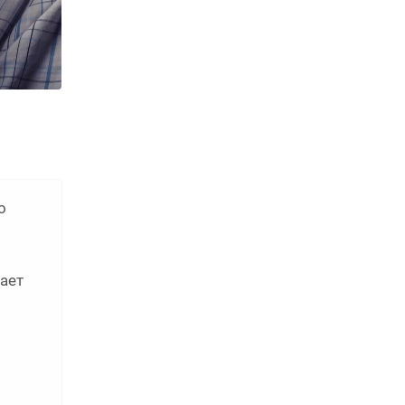
о
ает