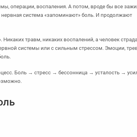
мы, операции, воспаления. А потом, вроде бы все зажи
и нервная система «запоминают» боль. И продолжают
. Никаких травм, никаких воспалений, а человек страда
ервной системы или с сильным стрессом. Эмоции, трев
оль.
оцесс. Боль → стресс → бессонница → усталость → уси
возможно.
оль