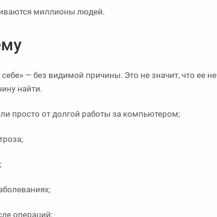
лкиваются миллионы людей.
ему
себе» — без видимой причины. Это не значит, что ее не
чину найти.
или просто от долгой работы за компьютером;
троза;
;
аболеваниях;
сле операций;